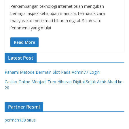
Perkembangan teknologi internet telah mengubah
berbagai aspek kehidupan manusia, termasuk cara
masyarakat menikmati hiburan digital. Salah satu
fenomena yang mulai
Read More
Latest Post
Pahami Metode Bermain Slot Pada Admin77 Login
Casino Online Menjadi Tren Hiburan Digital Sejak Akhir Abad ke-
20
Partner Resmi
permen138 situs