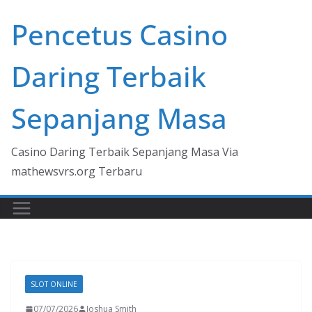
Skip
Pencetus Casino
to
content
Daring Terbaik
Sepanjang Masa
Casino Daring Terbaik Sepanjang Masa Via
mathewsvrs.org Terbaru
SLOT ONLINE
07/07/2026
Joshua Smith