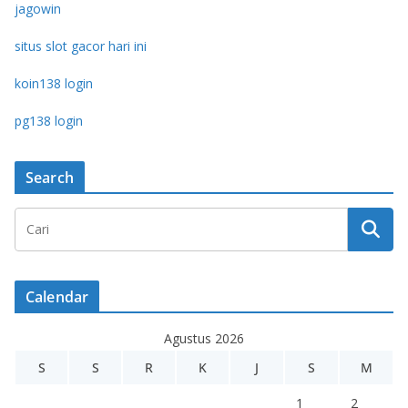
jagowin
situs slot gacor hari ini
koin138 login
pg138 login
Search
Calendar
Agustus 2026
S
S
R
K
J
S
M
1
2