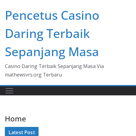
Skip
Pencetus Casino
to
content
Daring Terbaik
Sepanjang Masa
Casino Daring Terbaik Sepanjang Masa Via
mathewsvrs.org Terbaru
Home
Latest Post