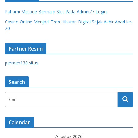
Pahami Metode Bermain Slot Pada Admin77 Login
Casino Online Menjadi Tren Hiburan Digital Sejak Akhir Abad ke-
20
Partner Resmi
permen138 situs
Search
Calendar
Agustus 2026