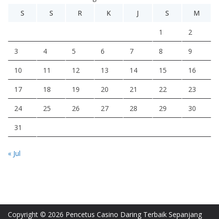
S
S
R
K
J
S
M
1
2
3
4
5
6
7
8
9
10
11
12
13
14
15
16
17
18
19
20
21
22
23
24
25
26
27
28
29
30
31
« Jul
Copyright © 2026
Pencetus Casino Daring Terbaik Sepanjang