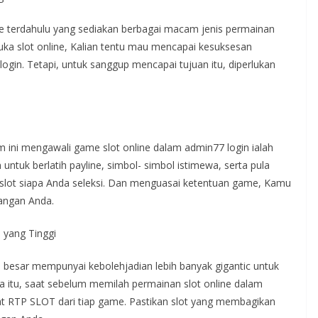
ne terdahulu yang sediakan berbagai macam jenis permainan
yuka slot online, Kalian tentu mau mencapai kesuksesan
ogin. Tetapi, untuk sanggup mencapai tujuan itu, diperlukan
 ini mengawali game slot online dalam admin77 login ialah
untuk berlatih payline, simbol- simbol istimewa, serta pula
 slot siapa Anda seleksi. Dan menguasai ketentuan game, Kamu
angan Anda.
 yang Tinggi
a besar mempunyai kebolehjadian lebih banyak gigantic untuk
 itu, saat sebelum memilah permainan slot online dalam
at RTP SLOT dari tiap game. Pastikan slot yang membagikan