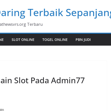
Daring Terbaik Sepanja
athewsvrs.org Terbaru
NE
SLOT ONLINE
TOGEL ONLINE
PBN JUDI
in Slot Pada Admin77
gin