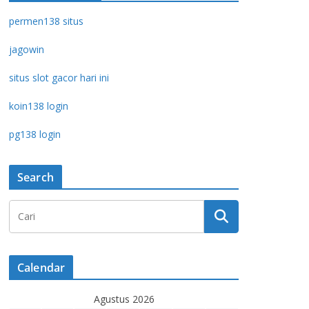
permen138 situs
jagowin
situs slot gacor hari ini
koin138 login
pg138 login
Search
Calendar
Agustus 2026