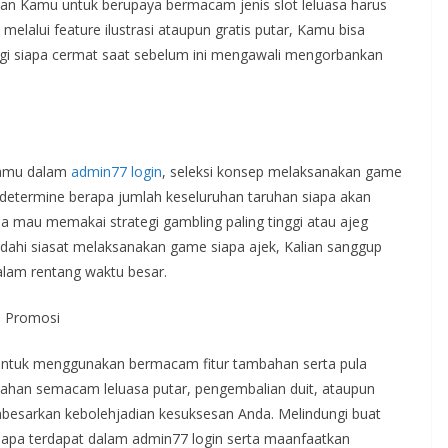
hkan Kamu untuk berupaya bermacam jenis slot leluasa harus
alui feature ilustrasi ataupun gratis putar, Kamu bisa
gi siapa cermat saat sebelum ini mengawali mengorbankan
Kamu dalam
admin77 login
, seleksi konsep melaksanakan game
i, determine berapa jumlah keseluruhan taruhan siapa akan
da mau memakai strategi gambling paling tinggi atau ajeg
ahi siasat melaksanakan game siapa ajek, Kalian sanggup
lam rentang waktu besar.
a Promosi
ya untuk menggunakan bermacam fitur tambahan serta pula
bahan semacam leluasa putar, pengembalian duit, ataupun
sarkan kebolehjadian kesuksesan Anda. Melindungi buat
iapa terdapat dalam admin77 login serta maanfaatkan