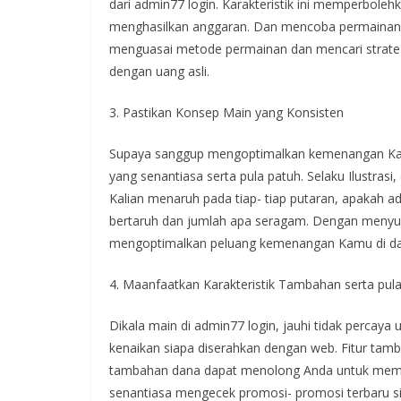
dari admin77 login. Karakteristik ini memperbole
menghasilkan anggaran. Dan mencoba permainan mel
menguasai metode permainan dan mencari strate
dengan uang asli.
3. Pastikan Konsep Main yang Konsisten
Supaya sanggup mengoptimalkan kemenangan 
yang senantiasa serta pula patuh. Selaku Ilustras
Kalian menaruh pada tiap- tiap putaran, apakah a
bertaruh dan jumlah apa seragam. Dengan menyud
mengoptimalkan peluang kemenangan Kamu di da
4. Maanfaatkan Karakteristik Tambahan serta pul
Dikala main di admin77 login, jauhi tidak perca
kenaikan siapa diserahkan dengan web. Fitur tam
tambahan dana dapat menolong Anda untuk membe
senantiasa mengecek promosi- promosi terbaru s