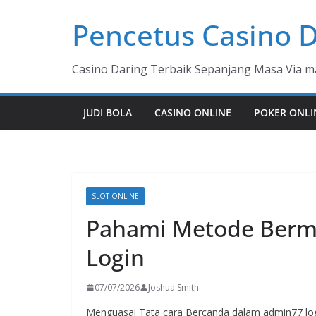
Skip
Pencetus Casino 
to
content
Casino Daring Terbaik Sepanjang Masa Via m
JUDI BOLA
CASINO ONLINE
POKER ONLI
SLOT ONLINE
Pahami Metode Berma
Login
07/07/2026
Joshua Smith
Menguasai Tata cara Bercanda dalam admin77 lo