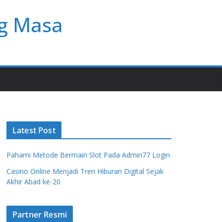
ng Masa
Latest Post
Pahami Metode Bermain Slot Pada Admin77 Login
Casino Online Menjadi Tren Hiburan Digital Sejak
Akhir Abad ke-20
Partner Resmi